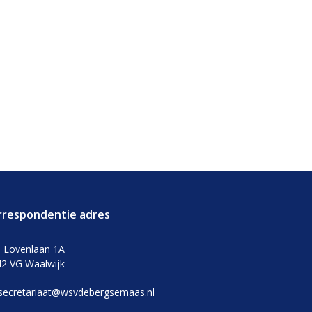
rrespondentie adres
 Lovenlaan 1A
2 VG Waalwijk
secretariaat@wsvdebergsemaas.nl