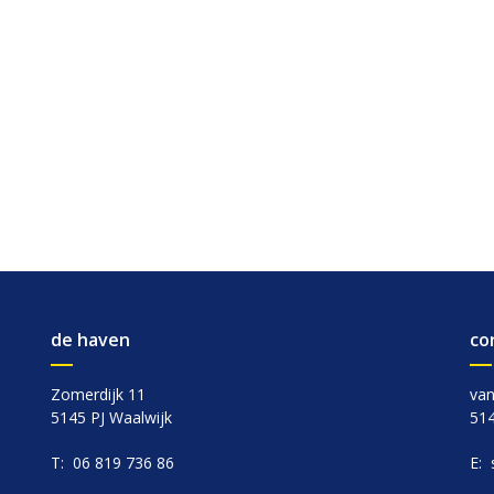
de haven
co
Zomerdijk 11
van
5145 PJ Waalwijk
514
06 819 736 86
T:
E: